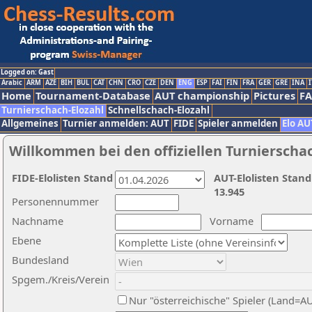
Logged on: Gast
Arabic
ARM
AZE
BIH
BUL
CAT
CHN
CRO
CZE
DEN
ENG
ESP
FAI
FIN
FRA
GER
GRE
INA
I
Home
Tournament-Database
AUT championship
Pictures
F
Turnierschach-Elozahl
Schnellschach-Elozahl
Allgemeines
Turnier anmelden: AUT
FIDE
Spieler anmelden
Elo AU
Willkommen bei den offiziellen Turnierscha
FIDE-Elolisten Stand
AUT-Elolisten Stand
13.945
Personennummer
Nachname
Vorname
Ebene
Bundesland
Spgem./Kreis/Verein
Nur "österreichische" Spieler (Land=A