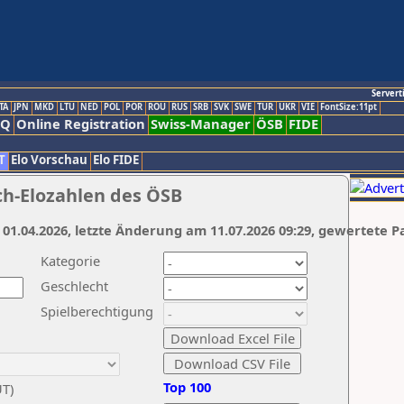
Servert
TA
JPN
MKD
LTU
NED
POL
POR
ROU
RUS
SRB
SVK
SWE
TUR
UKR
VIE
FontSize:11pt
AQ
Online Registration
Swiss-Manager
ÖSB
FIDE
T
Elo Vorschau
Elo FIDE
ch-Elozahlen des ÖSB
 01.04.2026, letzte Änderung am 11.07.2026 09:29, gewertete P
Kategorie
Geschlecht
Spielberechtigung
Top 100
UT)