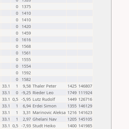
0
1375
0
1410
0
1410
0
1420
0
1459
0
1616
0
1568
0
1561
0
1555
0
1554
0
1592
0
1582
w
33.1
1
9,58
Thaler Peter
1425
146807
33.1
0
-9,25
Rieder Leo
1749
111924
w
33.1
0,5
-5,95
Lutz Rudolf
1449
126716
33.1
1
6,94
Erdei Simon
1355
146129
w
33.1
1
3,31
Marinovic Aleksa
1216
141623
33.1
1
2,97
Ghelani Nav
1205
145105
33.1
0,5
-7,93
Studt Heiko
1400
141985