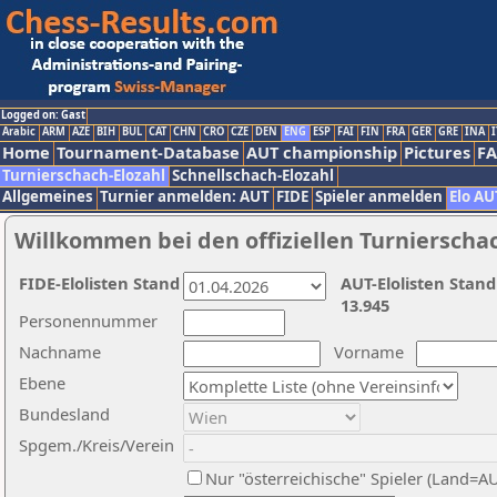
Logged on: Gast
Arabic
ARM
AZE
BIH
BUL
CAT
CHN
CRO
CZE
DEN
ENG
ESP
FAI
FIN
FRA
GER
GRE
INA
I
Home
Tournament-Database
AUT championship
Pictures
F
Turnierschach-Elozahl
Schnellschach-Elozahl
Allgemeines
Turnier anmelden: AUT
FIDE
Spieler anmelden
Elo AU
Willkommen bei den offiziellen Turnierscha
FIDE-Elolisten Stand
AUT-Elolisten Stand
13.945
Personennummer
Nachname
Vorname
Ebene
Bundesland
Spgem./Kreis/Verein
Nur "österreichische" Spieler (Land=A