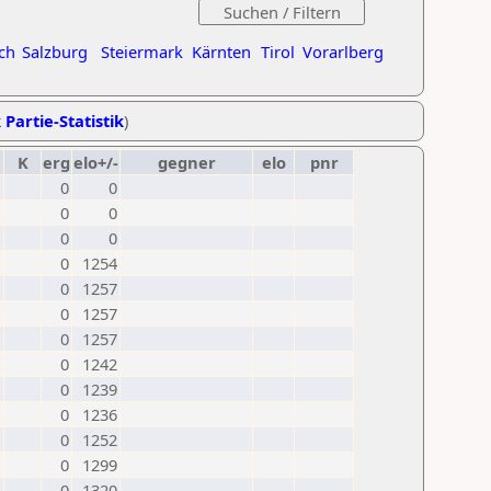
ch
Salzburg
Steiermark
Kärnten
Tirol
Vorarlberg
 Partie-Statistik
)
K
erg
elo+/-
gegner
elo
pnr
0
0
0
0
0
0
0
1254
0
1257
0
1257
0
1257
0
1242
0
1239
0
1236
0
1252
0
1299
0
1320