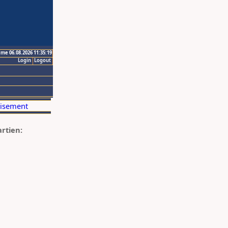
ime 06.08.2026 11:35:19
Login
Logout
artien: