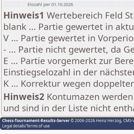
Elozahl per 01.10.2026
Hinweis1
Wertebereich Feld St 
blank ... Partie gewertet in akt
V ... Partie gewertet in Vorperi
- ... Partie nicht gewertet, da 
E ... Partie vorgemerkt zur Be
Einstiegselozahl in der nächst
K ... Korrektur wegen doppelt
Hinweis2
Kontumazen werden g
und sind in der Liste nicht enth
Chess-Tournament-Results-Server
© 2006-2026 Heinz Herzog
, CMS-
Legal details/Terms of use