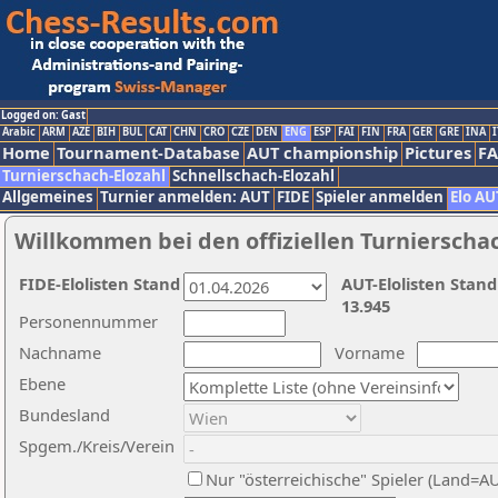
Logged on: Gast
Arabic
ARM
AZE
BIH
BUL
CAT
CHN
CRO
CZE
DEN
ENG
ESP
FAI
FIN
FRA
GER
GRE
INA
I
Home
Tournament-Database
AUT championship
Pictures
F
Turnierschach-Elozahl
Schnellschach-Elozahl
Allgemeines
Turnier anmelden: AUT
FIDE
Spieler anmelden
Elo AU
Willkommen bei den offiziellen Turnierscha
FIDE-Elolisten Stand
AUT-Elolisten Stand
13.945
Personennummer
Nachname
Vorname
Ebene
Bundesland
Spgem./Kreis/Verein
Nur "österreichische" Spieler (Land=A