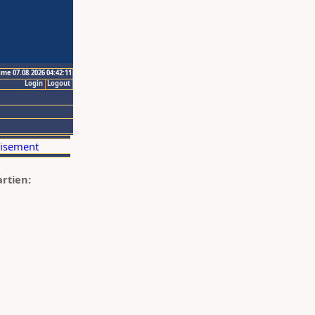
ime 07.08.2026 04:42:11
Login
Logout
artien: