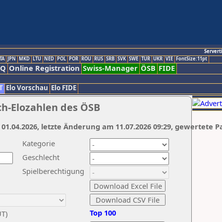
Servert
TA
JPN
MKD
LTU
NED
POL
POR
ROU
RUS
SRB
SVK
SWE
TUR
UKR
VIE
FontSize:11pt
AQ
Online Registration
Swiss-Manager
ÖSB
FIDE
T
Elo Vorschau
Elo FIDE
ch-Elozahlen des ÖSB
 01.04.2026, letzte Änderung am 11.07.2026 09:29, gewertete P
Kategorie
Geschlecht
Spielberechtigung
Top 100
UT)