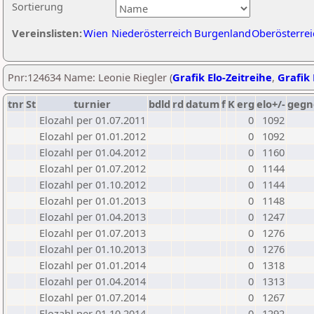
Sortierung
Vereinslisten:
Wien
Niederösterreich
Burgenland
Oberösterrei
Pnr:124634 Name: Leonie Riegler (
Grafik Elo-Zeitreihe
,
Grafik 
tnr
St
turnier
bdld
rd
datum
f
K
erg
elo+/-
gegn
Elozahl per 01.07.2011
0
1092
Elozahl per 01.01.2012
0
1092
Elozahl per 01.04.2012
0
1160
Elozahl per 01.07.2012
0
1144
Elozahl per 01.10.2012
0
1144
Elozahl per 01.01.2013
0
1148
Elozahl per 01.04.2013
0
1247
Elozahl per 01.07.2013
0
1276
Elozahl per 01.10.2013
0
1276
Elozahl per 01.01.2014
0
1318
Elozahl per 01.04.2014
0
1313
Elozahl per 01.07.2014
0
1267
Elozahl per 01.10.2014
0
1292