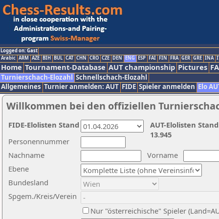
Logged on: Gast
Arabic
ARM
AZE
BIH
BUL
CAT
CHN
CRO
CZE
DEN
ENG
ESP
FAI
FIN
FRA
GER
GRE
INA
I
Home
Tournament-Database
AUT championship
Pictures
F
Turnierschach-Elozahl
Schnellschach-Elozahl
Allgemeines
Turnier anmelden: AUT
FIDE
Spieler anmelden
Elo AU
Willkommen bei den offiziellen Turnierscha
FIDE-Elolisten Stand
AUT-Elolisten Stand
13.945
Personennummer
Nachname
Vorname
Ebene
Bundesland
Spgem./Kreis/Verein
Nur "österreichische" Spieler (Land=A