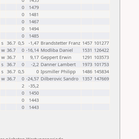
0
1455
0
1479
0
1481
0
1467
0
1494
0
1485
s
36.7
0,5
-1,47
Brandstetter Franz
1457
101277
w
36.7
0
-16,14
Modliba Daniel
1531
126422
w
36.7
1
9,17
Geppert Erwin
1291
103573
s
36.7
0
-2,2
Danner Lambert
1973
101753
s
36.7
0,5
0
Ipsmiller Philipp
1486
145834
w
36.7
0
-24,57
Dilberovic Sandro
1357
147669
2
-35,2
0
1450
0
1443
0
1443