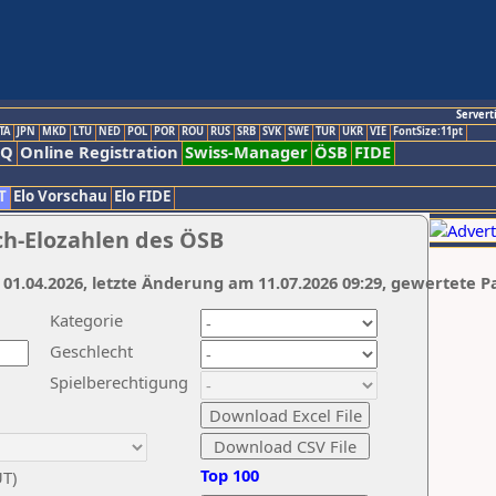
Servert
TA
JPN
MKD
LTU
NED
POL
POR
ROU
RUS
SRB
SVK
SWE
TUR
UKR
VIE
FontSize:11pt
AQ
Online Registration
Swiss-Manager
ÖSB
FIDE
T
Elo Vorschau
Elo FIDE
ch-Elozahlen des ÖSB
 01.04.2026, letzte Änderung am 11.07.2026 09:29, gewertete P
Kategorie
Geschlecht
Spielberechtigung
Top 100
UT)