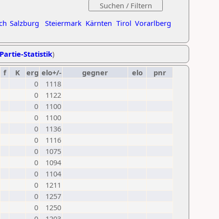
ch
Salzburg
Steiermark
Kärnten
Tirol
Vorarlberg
Partie-Statistik
)
f
K
erg
elo+/-
gegner
elo
pnr
0
1118
0
1122
0
1100
0
1100
0
1136
0
1116
0
1075
0
1094
0
1104
0
1211
0
1257
0
1250
0
1203