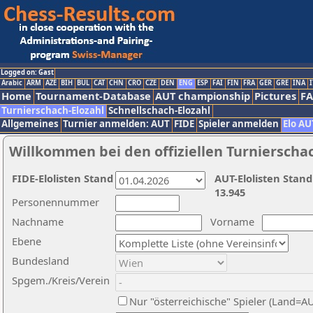
Logged on: Gast
Arabic
ARM
AZE
BIH
BUL
CAT
CHN
CRO
CZE
DEN
ENG
ESP
FAI
FIN
FRA
GER
GRE
INA
I
Home
Tournament-Database
AUT championship
Pictures
F
Turnierschach-Elozahl
Schnellschach-Elozahl
Allgemeines
Turnier anmelden: AUT
FIDE
Spieler anmelden
Elo AU
Willkommen bei den offiziellen Turnierscha
FIDE-Elolisten Stand
AUT-Elolisten Stand
13.945
Personennummer
Nachname
Vorname
Ebene
Bundesland
Spgem./Kreis/Verein
Nur "österreichische" Spieler (Land=A