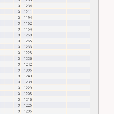
0
1234
0
1211
0
1194
0
1162
0
1164
0
1260
0
1265
0
1233
0
1223
0
1226
0
1242
0
1306
0
1249
0
1238
0
1229
0
1203
0
1216
0
1226
0
1206