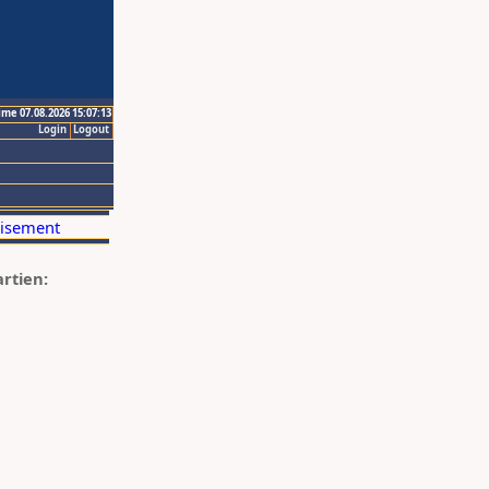
ime 07.08.2026 15:07:13
Login
Logout
artien: