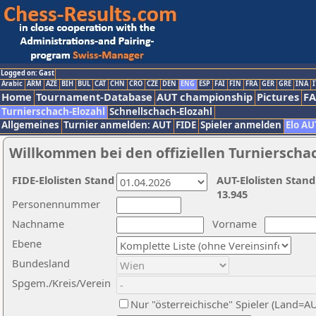
Logged on: Gast
Arabic
ARM
AZE
BIH
BUL
CAT
CHN
CRO
CZE
DEN
ENG
ESP
FAI
FIN
FRA
GER
GRE
INA
I
Home
Tournament-Database
AUT championship
Pictures
F
Turnierschach-Elozahl
Schnellschach-Elozahl
Allgemeines
Turnier anmelden: AUT
FIDE
Spieler anmelden
Elo AU
Willkommen bei den offiziellen Turnierscha
FIDE-Elolisten Stand
AUT-Elolisten Stand
13.945
Personennummer
Nachname
Vorname
Ebene
Bundesland
Spgem./Kreis/Verein
Nur "österreichische" Spieler (Land=A