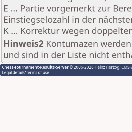
E ... Partie vorgemerkt zur Be
Einstiegselozahl in der nächst
K ... Korrektur wegen doppelt
Hinweis2
Kontumazen werden g
und sind in der Liste nicht enth
Chess-Tournament-Results-Server
© 2006-2026 Heinz Herzog
, CMS-
Legal details/Terms of use