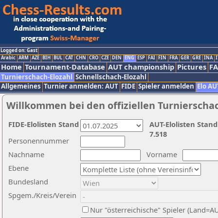
Logged on: Gast
Arabic
ARM
AZE
BIH
BUL
CAT
CHN
CRO
CZE
DEN
ENG
ESP
FAI
FIN
FRA
GER
GRE
INA
I
Home
Tournament-Database
AUT championship
Pictures
F
Turnierschach-Elozahl
Schnellschach-Elozahl
Allgemeines
Turnier anmelden: AUT
FIDE
Spieler anmelden
Elo AU
Willkommen bei den offiziellen Turnierscha
FIDE-Elolisten Stand
AUT-Elolisten Stand
7.518
Personennummer
Nachname
Vorname
Ebene
Bundesland
Spgem./Kreis/Verein
Nur "österreichische" Spieler (Land=A