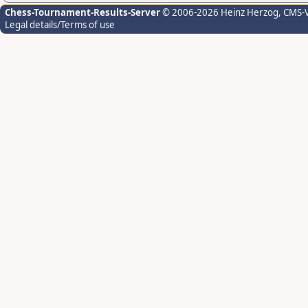
Chess-Tournament-Results-Server
© 2006-2026 Heinz Herzog
, CMS-
Legal details/Terms of use