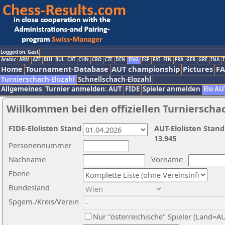
Logged on: Gast
Arabic
ARM
AZE
BIH
BUL
CAT
CHN
CRO
CZE
DEN
ENG
ESP
FAI
FIN
FRA
GER
GRE
INA
I
Home
Tournament-Database
AUT championship
Pictures
F
Turnierschach-Elozahl
Schnellschach-Elozahl
Allgemeines
Turnier anmelden: AUT
FIDE
Spieler anmelden
Elo AU
Willkommen bei den offiziellen Turnierscha
FIDE-Elolisten Stand
AUT-Elolisten Stand
13.945
Personennummer
Nachname
Vorname
Ebene
Bundesland
Spgem./Kreis/Verein
Nur "österreichische" Spieler (Land=A