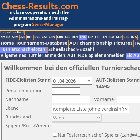
Logged on: Gast
Arabic
ARM
AZE
BIH
BUL
CAT
CHN
CRO
CZE
DEN
ENG
ESP
FAI
FIN
FRA
GER
GRE
INA
I
Home
Tournament-Database
AUT championship
Pictures
F
Turnierschach-Elozahl
Schnellschach-Elozahl
Allgemeines
Turnier anmelden: AUT
FIDE
Spieler anmelden
Elo AU
Willkommen bei den offiziellen Turnierscha
FIDE-Elolisten Stand
AUT-Elolisten Stand
13.945
Personennummer
Nachname
Vorname
Ebene
Bundesland
Spgem./Kreis/Verein
Nur "österreichische" Spieler (Land=A