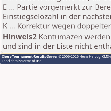
E ... Partie vorgemerkt zur Be
Einstiegselozahl in der nächst
K ... Korrektur wegen doppelt
Hinweis2
Kontumazen werden g
und sind in der Liste nicht enth
Chess-Tournament-Results-Server
© 2006-2026 Heinz Herzog
, CMS-
Legal details/Terms of use