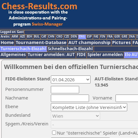
Logged on: Gast
Arabic
ARM
AZE
BIH
BUL
CAT
CHN
CRO
CZE
DEN
ENG
ESP
FAI
FIN
FRA
GER
GRE
INA
I
Home
Tournament-Database
AUT championship
Pictures
F
Turnierschach-Elozahl
Schnellschach-Elozahl
Allgemeines
Turnier anmelden: AUT
FIDE
Spieler anmelden
Elo AU
Willkommen bei den offiziellen Turnierscha
FIDE-Elolisten Stand
AUT-Elolisten Stand
13.945
Personennummer
Nachname
Vorname
Ebene
Bundesland
Spgem./Kreis/Verein
Nur "österreichische" Spieler (Land=A