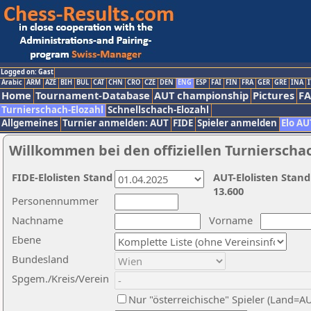
Logged on: Gast
Arabic
ARM
AZE
BIH
BUL
CAT
CHN
CRO
CZE
DEN
ENG
ESP
FAI
FIN
FRA
GER
GRE
INA
I
Home
Tournament-Database
AUT championship
Pictures
F
Turnierschach-Elozahl
Schnellschach-Elozahl
Allgemeines
Turnier anmelden: AUT
FIDE
Spieler anmelden
Elo AU
Willkommen bei den offiziellen Turnierscha
FIDE-Elolisten Stand
AUT-Elolisten Stand
13.600
Personennummer
Nachname
Vorname
Ebene
Bundesland
Spgem./Kreis/Verein
Nur "österreichische" Spieler (Land=A