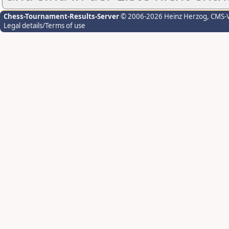
Chess-Tournament-Results-Server
© 2006-2026 Heinz Herzog
, CMS-
Legal details/Terms of use