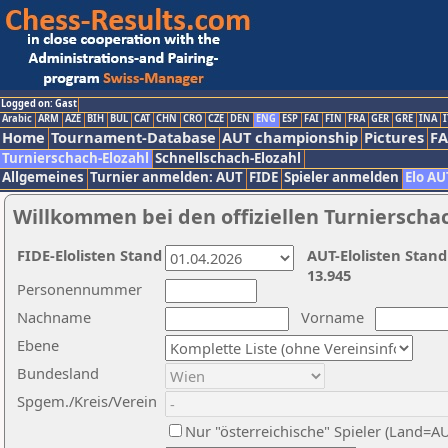
Logged on: Gast
Arabic
ARM
AZE
BIH
BUL
CAT
CHN
CRO
CZE
DEN
ENG
ESP
FAI
FIN
FRA
GER
GRE
INA
I
Home
Tournament-Database
AUT championship
Pictures
F
Turnierschach-Elozahl
Schnellschach-Elozahl
Allgemeines
Turnier anmelden: AUT
FIDE
Spieler anmelden
Elo AU
Willkommen bei den offiziellen Turnierscha
FIDE-Elolisten Stand
AUT-Elolisten Stand
13.945
Personennummer
Nachname
Vorname
Ebene
Bundesland
Spgem./Kreis/Verein
Nur "österreichische" Spieler (Land=A