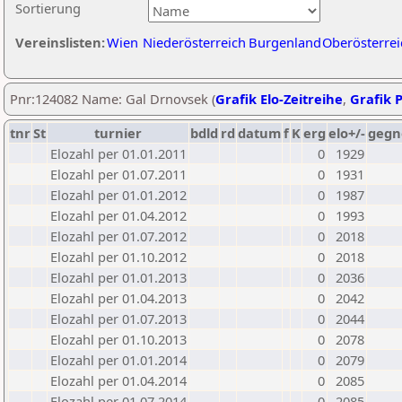
Sortierung
Vereinslisten:
Wien
Niederösterreich
Burgenland
Oberösterrei
Pnr:124082 Name: Gal Drnovsek (
Grafik Elo-Zeitreihe
,
Grafik P
tnr
St
turnier
bdld
rd
datum
f
K
erg
elo+/-
gegn
Elozahl per 01.01.2011
0
1929
Elozahl per 01.07.2011
0
1931
Elozahl per 01.01.2012
0
1987
Elozahl per 01.04.2012
0
1993
Elozahl per 01.07.2012
0
2018
Elozahl per 01.10.2012
0
2018
Elozahl per 01.01.2013
0
2036
Elozahl per 01.04.2013
0
2042
Elozahl per 01.07.2013
0
2044
Elozahl per 01.10.2013
0
2078
Elozahl per 01.01.2014
0
2079
Elozahl per 01.04.2014
0
2085
Elozahl per 01.07.2014
0
2085