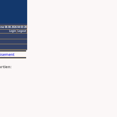
ime 08.08.2026 04:03:28
Login
Logout
artien: