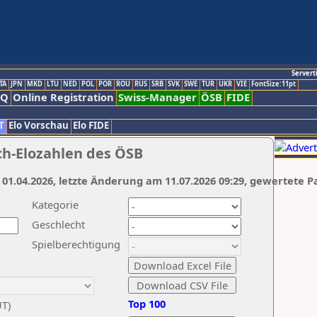
Servert
TA
JPN
MKD
LTU
NED
POL
POR
ROU
RUS
SRB
SVK
SWE
TUR
UKR
VIE
FontSize:11pt
AQ
Online Registration
Swiss-Manager
ÖSB
FIDE
T
Elo Vorschau
Elo FIDE
ch-Elozahlen des ÖSB
 01.04.2026, letzte Änderung am 11.07.2026 09:29, gewertete P
Kategorie
Geschlecht
Spielberechtigung
Top 100
UT)