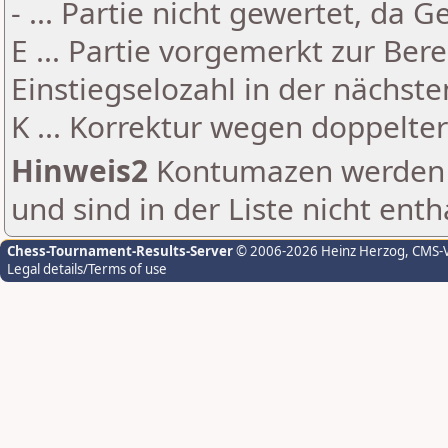
- ... Partie nicht gewertet, da 
E ... Partie vorgemerkt zur Be
Einstiegselozahl in der nächst
K ... Korrektur wegen doppelt
Hinweis2
Kontumazen werden g
und sind in der Liste nicht enth
Chess-Tournament-Results-Server
© 2006-2026 Heinz Herzog
, CMS-
Legal details/Terms of use