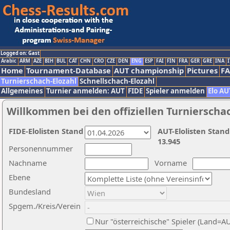
Logged on: Gast
Arabic
ARM
AZE
BIH
BUL
CAT
CHN
CRO
CZE
DEN
ENG
ESP
FAI
FIN
FRA
GER
GRE
INA
I
Home
Tournament-Database
AUT championship
Pictures
F
Turnierschach-Elozahl
Schnellschach-Elozahl
Allgemeines
Turnier anmelden: AUT
FIDE
Spieler anmelden
Elo AU
Willkommen bei den offiziellen Turnierscha
FIDE-Elolisten Stand
AUT-Elolisten Stand
13.945
Personennummer
Nachname
Vorname
Ebene
Bundesland
Spgem./Kreis/Verein
Nur "österreichische" Spieler (Land=A