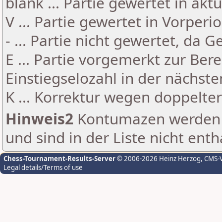
blank ... Partie gewertet in akt
V ... Partie gewertet in Vorperi
- ... Partie nicht gewertet, da 
E ... Partie vorgemerkt zur Be
Einstiegselozahl in der nächst
K ... Korrektur wegen doppelt
Hinweis2
Kontumazen werden g
und sind in der Liste nicht enth
Chess-Tournament-Results-Server
© 2006-2026 Heinz Herzog
, CMS-
Legal details/Terms of use