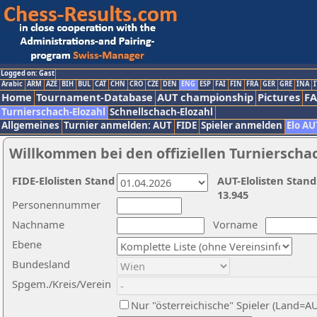
Logged on: Gast
Arabic
ARM
AZE
BIH
BUL
CAT
CHN
CRO
CZE
DEN
ENG
ESP
FAI
FIN
FRA
GER
GRE
INA
I
Home
Tournament-Database
AUT championship
Pictures
F
Turnierschach-Elozahl
Schnellschach-Elozahl
Allgemeines
Turnier anmelden: AUT
FIDE
Spieler anmelden
Elo AU
Willkommen bei den offiziellen Turnierscha
FIDE-Elolisten Stand
AUT-Elolisten Stand
13.945
Personennummer
Nachname
Vorname
Ebene
Bundesland
Spgem./Kreis/Verein
Nur "österreichische" Spieler (Land=A