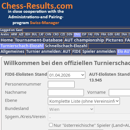
Logged on: Gast
Arabic
ARM
AZE
BIH
BUL
CAT
CHN
CRO
CZE
DEN
ENG
ESP
FAI
FIN
FRA
GER
GRE
INA
I
Home
Tournament-Database
AUT championship
Pictures
F
Turnierschach-Elozahl
Schnellschach-Elozahl
Allgemeines
Turnier anmelden: AUT
FIDE
Spieler anmelden
Elo AU
Willkommen bei den offiziellen Turnierscha
FIDE-Elolisten Stand
AUT-Elolisten Stand
13.945
Personennummer
Nachname
Vorname
Ebene
Bundesland
Spgem./Kreis/Verein
Nur "österreichische" Spieler (Land=A