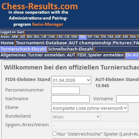
Logged on: Gast
Arabic
ARM
AZE
BIH
BUL
CAT
CHN
CRO
CZE
DEN
ENG
ESP
FAI
FIN
FRA
GER
GRE
INA
I
Home
Tournament-Database
AUT championship
Pictures
F
Turnierschach-Elozahl
Schnellschach-Elozahl
Allgemeines
Turnier anmelden: AUT
FIDE
Spieler anmelden
Elo AU
Willkommen bei den offiziellen Turnierscha
FIDE-Elolisten Stand
AUT-Elolisten Stand
13.945
Personennummer
Nachname
Vorname
Ebene
Bundesland
Spgem./Kreis/Verein
Nur "österreichische" Spieler (Land=A