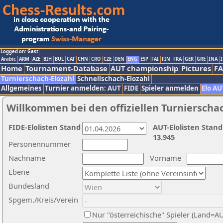
Logged on: Gast
Arabic
ARM
AZE
BIH
BUL
CAT
CHN
CRO
CZE
DEN
ENG
ESP
FAI
FIN
FRA
GER
GRE
INA
I
Home
Tournament-Database
AUT championship
Pictures
F
Turnierschach-Elozahl
Schnellschach-Elozahl
Allgemeines
Turnier anmelden: AUT
FIDE
Spieler anmelden
Elo AU
Willkommen bei den offiziellen Turnierscha
FIDE-Elolisten Stand
AUT-Elolisten Stand
13.945
Personennummer
Nachname
Vorname
Ebene
Bundesland
Spgem./Kreis/Verein
Nur "österreichische" Spieler (Land=A