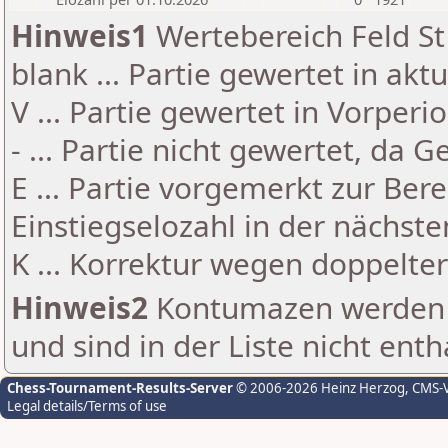
Hinweis1
Wertebereich Feld St 
blank ... Partie gewertet in akt
V ... Partie gewertet in Vorperi
- ... Partie nicht gewertet, da 
E ... Partie vorgemerkt zur Be
Einstiegselozahl in der nächst
K ... Korrektur wegen doppelt
Hinweis2
Kontumazen werden g
und sind in der Liste nicht enth
Chess-Tournament-Results-Server
© 2006-2026 Heinz Herzog
, CMS-
Legal details/Terms of use