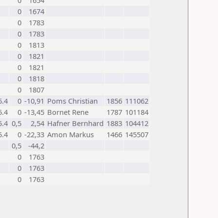
0
1654
0
1674
0
1783
0
1783
0
1813
0
1821
0
1821
0
1818
0
1807
5.4
0
-10,91
Poms Christian
1856
111062
5.4
0
-13,45
Bornet Rene
1787
101184
5.4
0,5
2,54
Hafner Bernhard
1883
104412
5.4
0
-22,33
Amon Markus
1466
145507
0,5
-44,2
0
1763
0
1763
0
1763