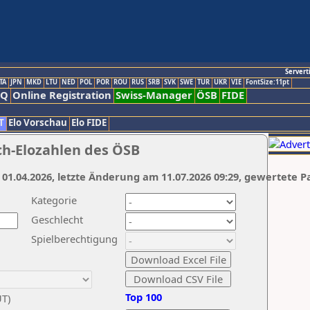
Servert
TA
JPN
MKD
LTU
NED
POL
POR
ROU
RUS
SRB
SVK
SWE
TUR
UKR
VIE
FontSize:11pt
AQ
Online Registration
Swiss-Manager
ÖSB
FIDE
T
Elo Vorschau
Elo FIDE
ch-Elozahlen des ÖSB
 01.04.2026, letzte Änderung am 11.07.2026 09:29, gewertete P
Kategorie
Geschlecht
Spielberechtigung
Top 100
UT)