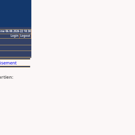
ime 06.08.2026 22:18:30
Login
Logout
artien: