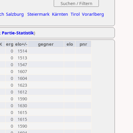
ch
Salzburg
Steiermark
Kärnten
Tirol
Vorarlberg
 Partie-Statistik
)
K
erg
elo+/-
gegner
elo
pnr
0
1514
0
1513
0
1547
0
1607
0
1604
0
1623
0
1612
0
1590
0
1630
0
1615
0
1615
0
1590
0
1604