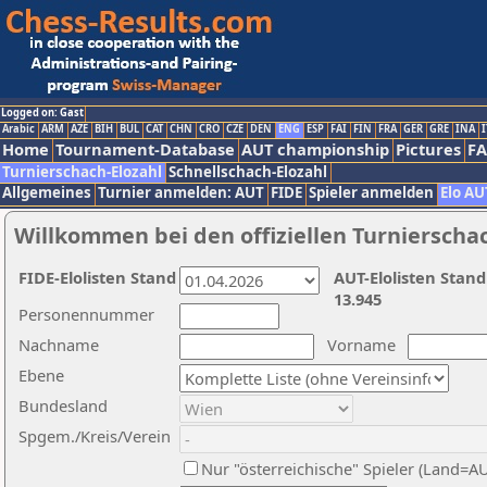
Logged on: Gast
Arabic
ARM
AZE
BIH
BUL
CAT
CHN
CRO
CZE
DEN
ENG
ESP
FAI
FIN
FRA
GER
GRE
INA
I
Home
Tournament-Database
AUT championship
Pictures
F
Turnierschach-Elozahl
Schnellschach-Elozahl
Allgemeines
Turnier anmelden: AUT
FIDE
Spieler anmelden
Elo AU
Willkommen bei den offiziellen Turnierscha
FIDE-Elolisten Stand
AUT-Elolisten Stand
13.945
Personennummer
Nachname
Vorname
Ebene
Bundesland
Spgem./Kreis/Verein
Nur "österreichische" Spieler (Land=A