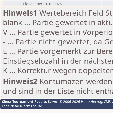
Elozahl per 01.10.2026
Hinweis1
Wertebereich Feld St 
blank ... Partie gewertet in akt
V ... Partie gewertet in Vorperi
- ... Partie nicht gewertet, da 
E ... Partie vorgemerkt zur Be
Einstiegselozahl in der nächst
K ... Korrektur wegen doppelt
Hinweis2
Kontumazen werden g
und sind in der Liste nicht enth
Chess-Tournament-Results-Server
© 2006-2026 Heinz Herzog
, CMS-
Legal details/Terms of use