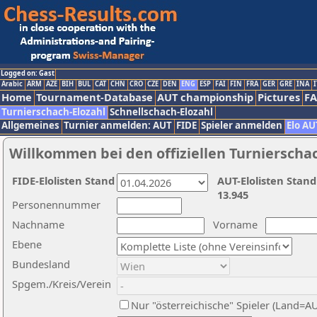
Logged on: Gast
Arabic
ARM
AZE
BIH
BUL
CAT
CHN
CRO
CZE
DEN
ENG
ESP
FAI
FIN
FRA
GER
GRE
INA
I
Home
Tournament-Database
AUT championship
Pictures
F
Turnierschach-Elozahl
Schnellschach-Elozahl
Allgemeines
Turnier anmelden: AUT
FIDE
Spieler anmelden
Elo AU
Willkommen bei den offiziellen Turnierscha
FIDE-Elolisten Stand
AUT-Elolisten Stand
13.945
Personennummer
Nachname
Vorname
Ebene
Bundesland
Spgem./Kreis/Verein
Nur "österreichische" Spieler (Land=A