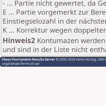
- ... Partie nicht gewertet, da 
E ... Partie vorgemerkt zur Be
Einstiegselozahl in der nächst
K ... Korrektur wegen doppelt
Hinweis2
Kontumazen werden g
und sind in der Liste nicht enth
Chess-Tournament-Results-Server
© 2006-2026 Heinz Herzog
, CMS-
Legal details/Terms of use