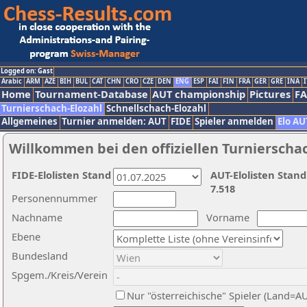
Logged on: Gast
Arabic
ARM
AZE
BIH
BUL
CAT
CHN
CRO
CZE
DEN
ENG
ESP
FAI
FIN
FRA
GER
GRE
INA
I
Home
Tournament-Database
AUT championship
Pictures
F
Turnierschach-Elozahl
Schnellschach-Elozahl
Allgemeines
Turnier anmelden: AUT
FIDE
Spieler anmelden
Elo AU
Willkommen bei den offiziellen Turnierscha
FIDE-Elolisten Stand
AUT-Elolisten Stand
7.518
Personennummer
Nachname
Vorname
Ebene
Bundesland
Spgem./Kreis/Verein
Nur "österreichische" Spieler (Land=A