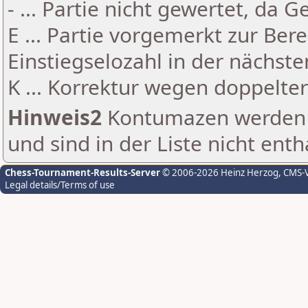
- ... Partie nicht gewertet, da 
E ... Partie vorgemerkt zur Be
Einstiegselozahl in der nächst
K ... Korrektur wegen doppelt
Hinweis2
Kontumazen werden g
und sind in der Liste nicht enth
Chess-Tournament-Results-Server
© 2006-2026 Heinz Herzog
, CMS-
Legal details/Terms of use