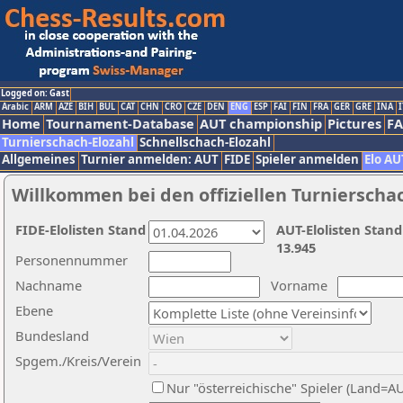
Logged on: Gast
Arabic
ARM
AZE
BIH
BUL
CAT
CHN
CRO
CZE
DEN
ENG
ESP
FAI
FIN
FRA
GER
GRE
INA
I
Home
Tournament-Database
AUT championship
Pictures
F
Turnierschach-Elozahl
Schnellschach-Elozahl
Allgemeines
Turnier anmelden: AUT
FIDE
Spieler anmelden
Elo AU
Willkommen bei den offiziellen Turnierscha
FIDE-Elolisten Stand
AUT-Elolisten Stand
13.945
Personennummer
Nachname
Vorname
Ebene
Bundesland
Spgem./Kreis/Verein
Nur "österreichische" Spieler (Land=A