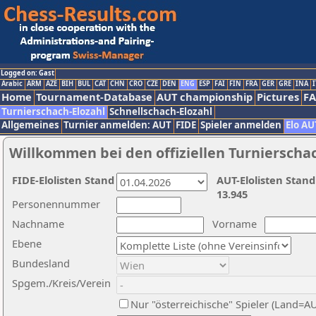
Logged on: Gast
Arabic
ARM
AZE
BIH
BUL
CAT
CHN
CRO
CZE
DEN
ENG
ESP
FAI
FIN
FRA
GER
GRE
INA
I
Home
Tournament-Database
AUT championship
Pictures
F
Turnierschach-Elozahl
Schnellschach-Elozahl
Allgemeines
Turnier anmelden: AUT
FIDE
Spieler anmelden
Elo AU
Willkommen bei den offiziellen Turnierscha
FIDE-Elolisten Stand
AUT-Elolisten Stand
13.945
Personennummer
Nachname
Vorname
Ebene
Bundesland
Spgem./Kreis/Verein
Nur "österreichische" Spieler (Land=A