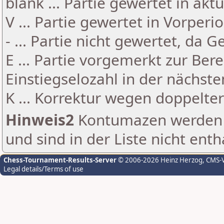
blank ... Partie gewertet in akt
V ... Partie gewertet in Vorperi
- ... Partie nicht gewertet, da 
E ... Partie vorgemerkt zur Be
Einstiegselozahl in der nächst
K ... Korrektur wegen doppelt
Hinweis2
Kontumazen werden g
und sind in der Liste nicht enth
Chess-Tournament-Results-Server
© 2006-2026 Heinz Herzog
, CMS-
Legal details/Terms of use