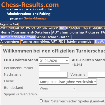
Logged on: Gast
Arabic
ARM
AZE
BIH
BUL
CAT
CHN
CRO
CZE
DEN
ENG
ESP
FAI
FIN
FRA
GER
GRE
INA
I
Home
Tournament-Database
AUT championship
Pictures
F
Turnierschach-Elozahl
Schnellschach-Elozahl
Allgemeines
Turnier anmelden: AUT
FIDE
Spieler anmelden
Elo AU
Willkommen bei den offiziellen Turnierscha
FIDE-Elolisten Stand
AUT-Elolisten Stand
13.945
Personennummer
Nachname
Vorname
Ebene
Bundesland
Spgem./Kreis/Verein
Nur "österreichische" Spieler (Land=A