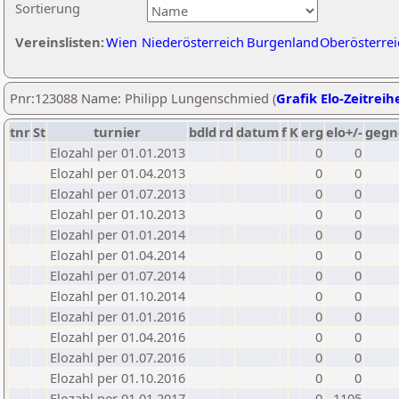
Sortierung
Vereinslisten:
Wien
Niederösterreich
Burgenland
Oberösterrei
Pnr:123088 Name: Philipp Lungenschmied (
Grafik Elo-Zeitreih
tnr
St
turnier
bdld
rd
datum
f
K
erg
elo+/-
gegn
Elozahl per 01.01.2013
0
0
Elozahl per 01.04.2013
0
0
Elozahl per 01.07.2013
0
0
Elozahl per 01.10.2013
0
0
Elozahl per 01.01.2014
0
0
Elozahl per 01.04.2014
0
0
Elozahl per 01.07.2014
0
0
Elozahl per 01.10.2014
0
0
Elozahl per 01.01.2016
0
0
Elozahl per 01.04.2016
0
0
Elozahl per 01.07.2016
0
0
Elozahl per 01.10.2016
0
0
Elozahl per 01.01.2017
0
1105