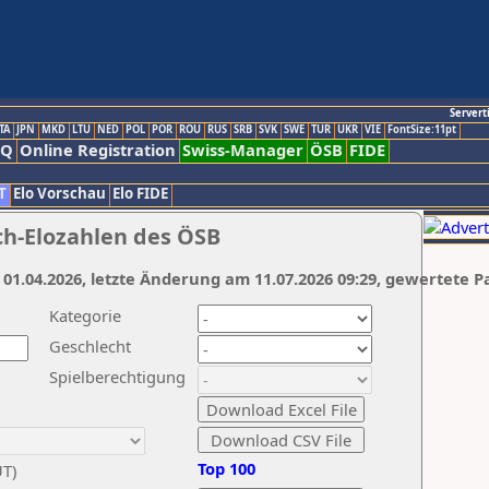
Servert
TA
JPN
MKD
LTU
NED
POL
POR
ROU
RUS
SRB
SVK
SWE
TUR
UKR
VIE
FontSize:11pt
AQ
Online Registration
Swiss-Manager
ÖSB
FIDE
T
Elo Vorschau
Elo FIDE
ch-Elozahlen des ÖSB
 01.04.2026, letzte Änderung am 11.07.2026 09:29, gewertete P
Kategorie
Geschlecht
Spielberechtigung
Top 100
UT)