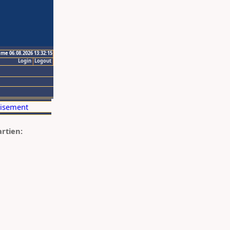
ime 06.08.2026 13:32:15
Login
Logout
artien: