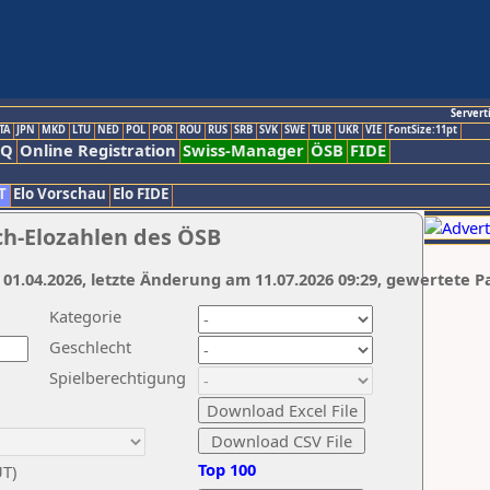
Servert
TA
JPN
MKD
LTU
NED
POL
POR
ROU
RUS
SRB
SVK
SWE
TUR
UKR
VIE
FontSize:11pt
AQ
Online Registration
Swiss-Manager
ÖSB
FIDE
T
Elo Vorschau
Elo FIDE
ch-Elozahlen des ÖSB
 01.04.2026, letzte Änderung am 11.07.2026 09:29, gewertete P
Kategorie
Geschlecht
Spielberechtigung
Top 100
UT)