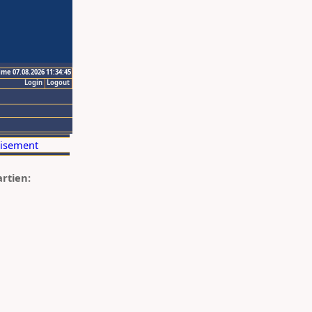
ime 07.08.2026 11:34:45
Login
Logout
artien: