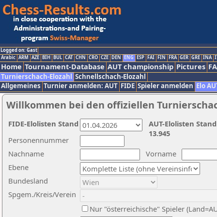
Logged on: Gast
Arabic
ARM
AZE
BIH
BUL
CAT
CHN
CRO
CZE
DEN
ENG
ESP
FAI
FIN
FRA
GER
GRE
INA
I
Home
Tournament-Database
AUT championship
Pictures
F
Turnierschach-Elozahl
Schnellschach-Elozahl
Allgemeines
Turnier anmelden: AUT
FIDE
Spieler anmelden
Elo AU
Willkommen bei den offiziellen Turnierscha
FIDE-Elolisten Stand
AUT-Elolisten Stand
13.945
Personennummer
Nachname
Vorname
Ebene
Bundesland
Spgem./Kreis/Verein
Nur "österreichische" Spieler (Land=A