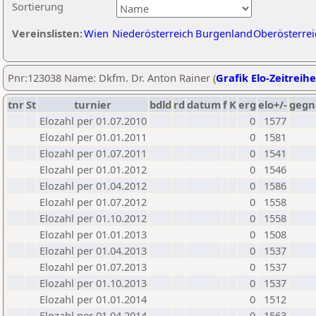
Sortierung
Vereinslisten:
Wien
Niederösterreich
Burgenland
Oberösterrei
Pnr:123038 Name: Dkfm. Dr. Anton Rainer (
Grafik Elo-Zeitreihe
tnr
St
turnier
bdld
rd
datum
f
K
erg
elo+/-
gegn
Elozahl per 01.07.2010
0
1577
Elozahl per 01.01.2011
0
1581
Elozahl per 01.07.2011
0
1541
Elozahl per 01.01.2012
0
1546
Elozahl per 01.04.2012
0
1586
Elozahl per 01.07.2012
0
1558
Elozahl per 01.10.2012
0
1558
Elozahl per 01.01.2013
0
1508
Elozahl per 01.04.2013
0
1537
Elozahl per 01.07.2013
0
1537
Elozahl per 01.10.2013
0
1537
Elozahl per 01.01.2014
0
1512
Elozahl per 01.04.2014
0
1563