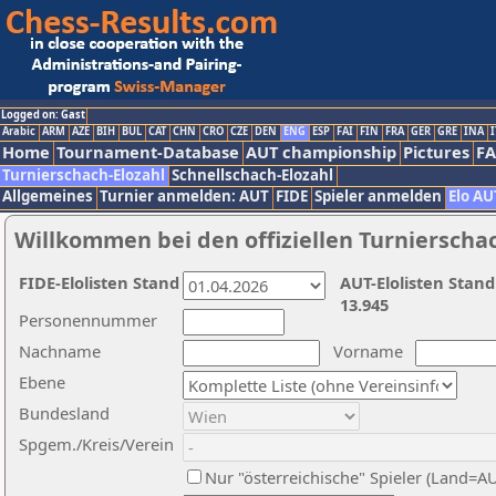
Logged on: Gast
Arabic
ARM
AZE
BIH
BUL
CAT
CHN
CRO
CZE
DEN
ENG
ESP
FAI
FIN
FRA
GER
GRE
INA
I
Home
Tournament-Database
AUT championship
Pictures
F
Turnierschach-Elozahl
Schnellschach-Elozahl
Allgemeines
Turnier anmelden: AUT
FIDE
Spieler anmelden
Elo AU
Willkommen bei den offiziellen Turnierscha
FIDE-Elolisten Stand
AUT-Elolisten Stand
13.945
Personennummer
Nachname
Vorname
Ebene
Bundesland
Spgem./Kreis/Verein
Nur "österreichische" Spieler (Land=A