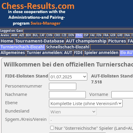
Logged on: Gast
Arabic
ARM
AZE
BIH
BUL
CAT
CHN
CRO
CZE
DEN
ENG
ESP
FAI
FIN
FRA
GER
GRE
INA
I
Home
Tournament-Database
AUT championship
Pictures
F
Turnierschach-Elozahl
Schnellschach-Elozahl
Allgemeines
Turnier anmelden: AUT
FIDE
Spieler anmelden
Elo AU
Willkommen bei den offiziellen Turnierscha
FIDE-Elolisten Stand
AUT-Elolisten Stand
7.518
Personennummer
Nachname
Vorname
Ebene
Bundesland
Spgem./Kreis/Verein
Nur "österreichische" Spieler (Land=A