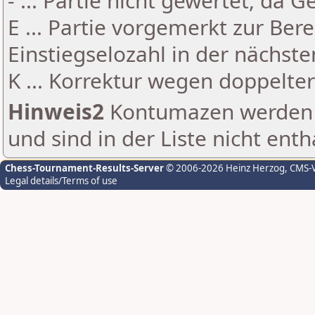
- ... Partie nicht gewertet, da 
E ... Partie vorgemerkt zur Be
Einstiegselozahl in der nächst
K ... Korrektur wegen doppelt
Hinweis2
Kontumazen werden g
und sind in der Liste nicht enth
Chess-Tournament-Results-Server
© 2006-2026 Heinz Herzog
, CMS-
Legal details/Terms of use