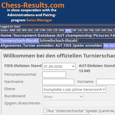
Logged on: Gast
Arabic
ARM
AZE
BIH
BUL
CAT
CHN
CRO
CZE
DEN
ENG
ESP
FAI
FIN
FRA
GER
GRE
INA
I
Home
Tournament-Database
AUT championship
Pictures
F
Turnierschach-Elozahl
Schnellschach-Elozahl
Allgemeines
Turnier anmelden: AUT
FIDE
Spieler anmelden
Elo AU
Willkommen bei den offiziellen Turnierscha
FIDE-Elolisten Stand
AUT-Elolisten Stand
13.945
Personennummer
Nachname
Vorname
Ebene
Bundesland
Spgem./Kreis/Verein
Nur "österreichische" Spieler (Land=A