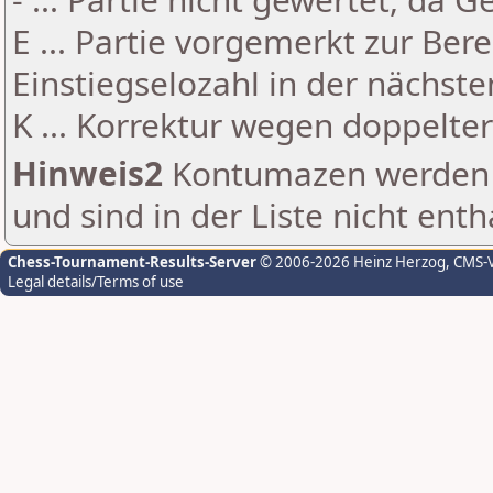
E ... Partie vorgemerkt zur Be
Einstiegselozahl in der nächst
K ... Korrektur wegen doppelt
Hinweis2
Kontumazen werden g
und sind in der Liste nicht enth
Chess-Tournament-Results-Server
© 2006-2026 Heinz Herzog
, CMS-
Legal details/Terms of use