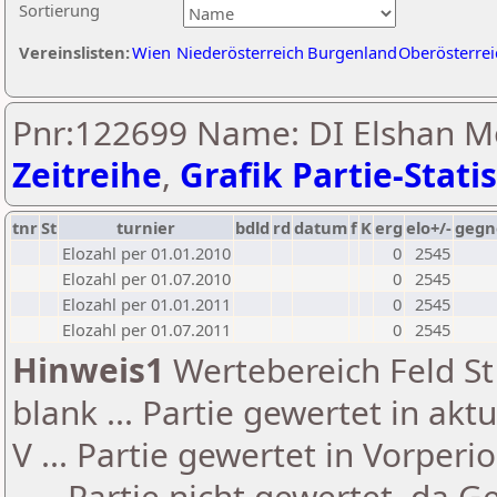
Sortierung
Vereinslisten:
Wien
Niederösterreich
Burgenland
Oberösterrei
Pnr:122699 Name: DI Elshan Mo
Zeitreihe
,
Grafik Partie-Statis
tnr
St
turnier
bdld
rd
datum
f
K
erg
elo+/-
gegn
Elozahl per 01.01.2010
0
2545
Elozahl per 01.07.2010
0
2545
Elozahl per 01.01.2011
0
2545
Elozahl per 01.07.2011
0
2545
Hinweis1
Wertebereich Feld St 
blank ... Partie gewertet in akt
V ... Partie gewertet in Vorperi
- ... Partie nicht gewertet, da 