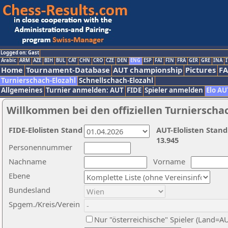
Logged on: Gast
Arabic
ARM
AZE
BIH
BUL
CAT
CHN
CRO
CZE
DEN
ENG
ESP
FAI
FIN
FRA
GER
GRE
INA
I
Home
Tournament-Database
AUT championship
Pictures
F
Turnierschach-Elozahl
Schnellschach-Elozahl
Allgemeines
Turnier anmelden: AUT
FIDE
Spieler anmelden
Elo AU
Willkommen bei den offiziellen Turnierscha
FIDE-Elolisten Stand
AUT-Elolisten Stand
13.945
Personennummer
Nachname
Vorname
Ebene
Bundesland
Spgem./Kreis/Verein
Nur "österreichische" Spieler (Land=A