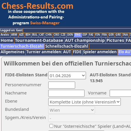
Logged on: Gast
Arabic
ARM
AZE
BIH
BUL
CAT
CHN
CRO
CZE
DEN
ENG
ESP
FAI
FIN
FRA
GER
GRE
INA
I
Home
Tournament-Database
AUT championship
Pictures
F
Turnierschach-Elozahl
Schnellschach-Elozahl
Allgemeines
Turnier anmelden: AUT
FIDE
Spieler anmelden
Elo AU
Willkommen bei den offiziellen Turnierscha
FIDE-Elolisten Stand
AUT-Elolisten Stand
13.945
Personennummer
Nachname
Vorname
Ebene
Bundesland
Spgem./Kreis/Verein
Nur "österreichische" Spieler (Land=A