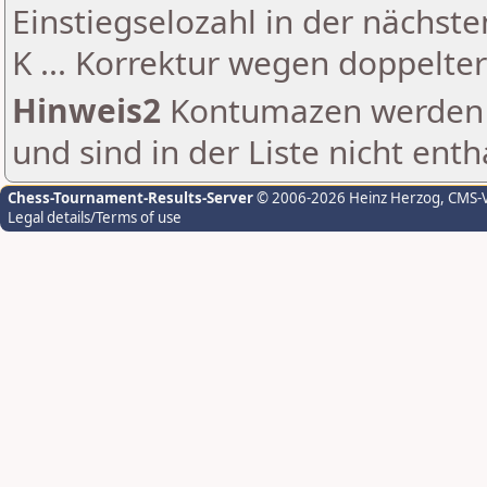
Einstiegselozahl in der nächst
K ... Korrektur wegen doppelt
Hinweis2
Kontumazen werden g
und sind in der Liste nicht enth
Chess-Tournament-Results-Server
© 2006-2026 Heinz Herzog
, CMS-
Legal details/Terms of use