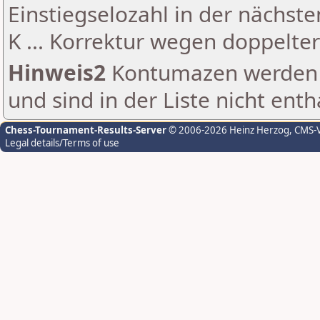
Einstiegselozahl in der nächst
K ... Korrektur wegen doppelt
Hinweis2
Kontumazen werden g
und sind in der Liste nicht enth
Chess-Tournament-Results-Server
© 2006-2026 Heinz Herzog
, CMS-
Legal details/Terms of use