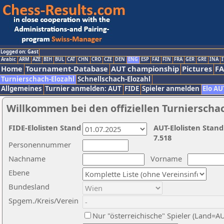
Logged on: Gast
Arabic
ARM
AZE
BIH
BUL
CAT
CHN
CRO
CZE
DEN
ENG
ESP
FAI
FIN
FRA
GER
GRE
INA
I
Home
Tournament-Database
AUT championship
Pictures
F
Turnierschach-Elozahl
Schnellschach-Elozahl
Allgemeines
Turnier anmelden: AUT
FIDE
Spieler anmelden
Elo AU
Willkommen bei den offiziellen Turnierscha
FIDE-Elolisten Stand
AUT-Elolisten Stand
7.518
Personennummer
Nachname
Vorname
Ebene
Bundesland
Spgem./Kreis/Verein
Nur "österreichische" Spieler (Land=A