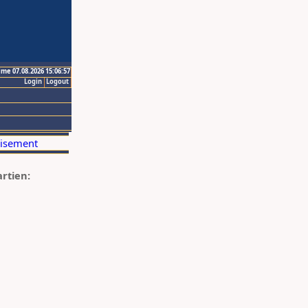
ime 07.08.2026 15:06:57
Login
Logout
artien: