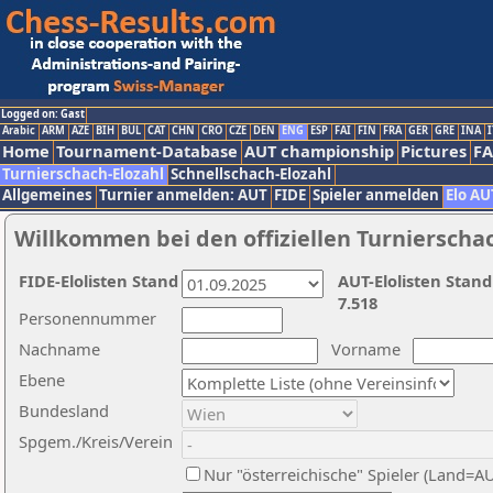
Logged on: Gast
Arabic
ARM
AZE
BIH
BUL
CAT
CHN
CRO
CZE
DEN
ENG
ESP
FAI
FIN
FRA
GER
GRE
INA
I
Home
Tournament-Database
AUT championship
Pictures
F
Turnierschach-Elozahl
Schnellschach-Elozahl
Allgemeines
Turnier anmelden: AUT
FIDE
Spieler anmelden
Elo AU
Willkommen bei den offiziellen Turnierscha
FIDE-Elolisten Stand
AUT-Elolisten Stand
7.518
Personennummer
Nachname
Vorname
Ebene
Bundesland
Spgem./Kreis/Verein
Nur "österreichische" Spieler (Land=A