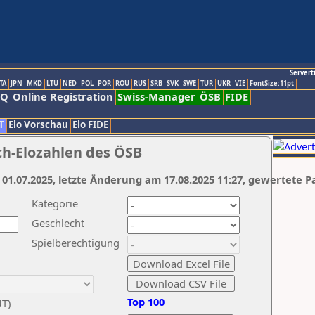
Servert
TA
JPN
MKD
LTU
NED
POL
POR
ROU
RUS
SRB
SVK
SWE
TUR
UKR
VIE
FontSize:11pt
AQ
Online Registration
Swiss-Manager
ÖSB
FIDE
T
Elo Vorschau
Elo FIDE
ch-Elozahlen des ÖSB
 01.07.2025, letzte Änderung am 17.08.2025 11:27, gewertete P
Kategorie
Geschlecht
Spielberechtigung
Top 100
UT)