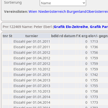
Sortierung
Vereinslisten:
Wien
Niederösterreich
Burgenland
Oberösterrei
Pnr:122469 Name: Peter Eberl (
Grafik Elo-Zeitreihe
,
Grafik Par
tnr
St
turnier
bdld
rd
datum
f
K
erg
elo+/-
gegn
Elozahl per 01.01.2011
0
1713
Elozahl per 01.07.2011
0
1736
Elozahl per 01.01.2012
0
1756
Elozahl per 01.04.2012
0
1759
Elozahl per 01.07.2012
0
1759
Elozahl per 01.10.2012
0
1759
Elozahl per 01.01.2013
0
1742
Elozahl per 01.04.2013
0
1755
Elozahl per 01.07.2013
0
1755
Elozahl per 01.10.2013
0
1758
Elozahl per 01.01.2014
0
1773
Elozahl per 01.04.2014
0
1773
Elozahl per 01.07.2014
0
1783