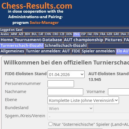
Logged on: Gast
Arabic
ARM
AZE
BIH
BUL
CAT
CHN
CRO
CZE
DEN
ENG
ESP
FAI
FIN
FRA
GER
GRE
INA
I
Home
Tournament-Database
AUT championship
Pictures
F
Turnierschach-Elozahl
Schnellschach-Elozahl
Allgemeines
Turnier anmelden: AUT
FIDE
Spieler anmelden
Elo AU
Willkommen bei den offiziellen Turnierscha
FIDE-Elolisten Stand
AUT-Elolisten Stand
13.945
Personennummer
Nachname
Vorname
Ebene
Bundesland
Spgem./Kreis/Verein
Nur "österreichische" Spieler (Land=A