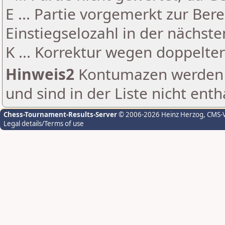
E ... Partie vorgemerkt zur Be
Einstiegselozahl in der nächst
K ... Korrektur wegen doppelt
Hinweis2
Kontumazen werden g
und sind in der Liste nicht enth
Chess-Tournament-Results-Server
© 2006-2026 Heinz Herzog
, CMS-
Legal details/Terms of use