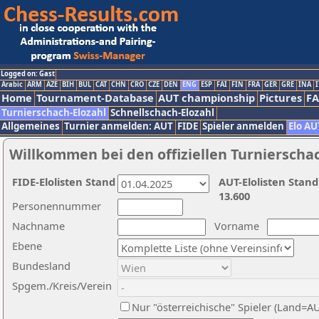
Logged on: Gast
Arabic
ARM
AZE
BIH
BUL
CAT
CHN
CRO
CZE
DEN
ENG
ESP
FAI
FIN
FRA
GER
GRE
INA
I
Home
Tournament-Database
AUT championship
Pictures
F
Turnierschach-Elozahl
Schnellschach-Elozahl
Allgemeines
Turnier anmelden: AUT
FIDE
Spieler anmelden
Elo AU
Willkommen bei den offiziellen Turnierscha
FIDE-Elolisten Stand
AUT-Elolisten Stand
13.600
Personennummer
Nachname
Vorname
Ebene
Bundesland
Spgem./Kreis/Verein
Nur "österreichische" Spieler (Land=A