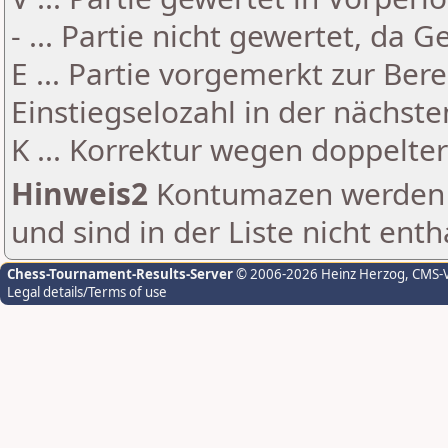
- ... Partie nicht gewertet, da 
E ... Partie vorgemerkt zur Be
Einstiegselozahl in der nächst
K ... Korrektur wegen doppelt
Hinweis2
Kontumazen werden g
und sind in der Liste nicht enth
Chess-Tournament-Results-Server
© 2006-2026 Heinz Herzog
, CMS-
Legal details/Terms of use