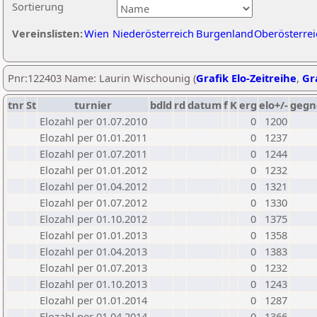
Sortierung
Vereinslisten:
Wien
Niederösterreich
Burgenland
Oberösterrei
Pnr:122403 Name: Laurin Wischounig (
Grafik Elo-Zeitreihe
,
Gra
tnr
St
turnier
bdld
rd
datum
f
K
erg
elo+/-
gegn
Elozahl per 01.07.2010
0
1200
Elozahl per 01.01.2011
0
1237
Elozahl per 01.07.2011
0
1244
Elozahl per 01.01.2012
0
1232
Elozahl per 01.04.2012
0
1321
Elozahl per 01.07.2012
0
1330
Elozahl per 01.10.2012
0
1375
Elozahl per 01.01.2013
0
1358
Elozahl per 01.04.2013
0
1383
Elozahl per 01.07.2013
0
1232
Elozahl per 01.10.2013
0
1243
Elozahl per 01.01.2014
0
1287
Elozahl per 01.04.2014
0
1366