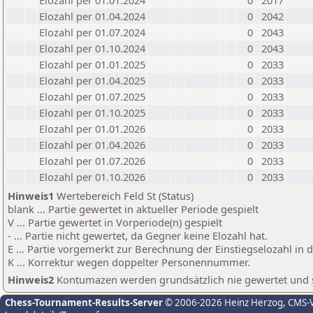
Elozahl per 01.01.2024
0
2017
Elozahl per 01.04.2024
0
2042
Elozahl per 01.07.2024
0
2043
Elozahl per 01.10.2024
0
2043
Elozahl per 01.01.2025
0
2033
Elozahl per 01.04.2025
0
2033
Elozahl per 01.07.2025
0
2033
Elozahl per 01.10.2025
0
2033
Elozahl per 01.01.2026
0
2033
Elozahl per 01.04.2026
0
2033
Elozahl per 01.07.2026
0
2033
Elozahl per 01.10.2026
0
2033
Hinweis1
Wertebereich Feld St (Status)
blank ... Partie gewertet in aktueller Periode gespielt
V ... Partie gewertet in Vorperiode(n) gespielt
- ... Partie nicht gewertet, da Gegner keine Elozahl hat.
E ... Partie vorgemerkt zur Berechnung der Einstiegselozahl in
K ... Korrektur wegen doppelter Personennummer.
Hinweis2
Kontumazen werden grundsätzlich nie gewertet und sin
Chess-Tournament-Results-Server
© 2006-2026 Heinz Herzog
, CMS-