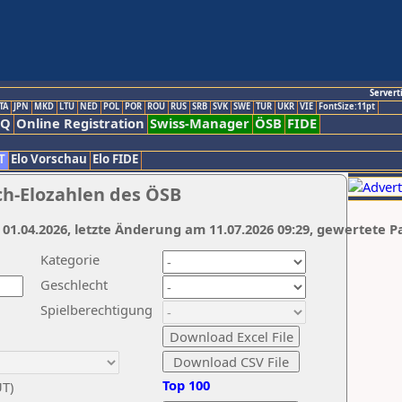
Servert
TA
JPN
MKD
LTU
NED
POL
POR
ROU
RUS
SRB
SVK
SWE
TUR
UKR
VIE
FontSize:11pt
AQ
Online Registration
Swiss-Manager
ÖSB
FIDE
T
Elo Vorschau
Elo FIDE
ch-Elozahlen des ÖSB
 01.04.2026, letzte Änderung am 11.07.2026 09:29, gewertete P
Kategorie
Geschlecht
Spielberechtigung
Top 100
UT)