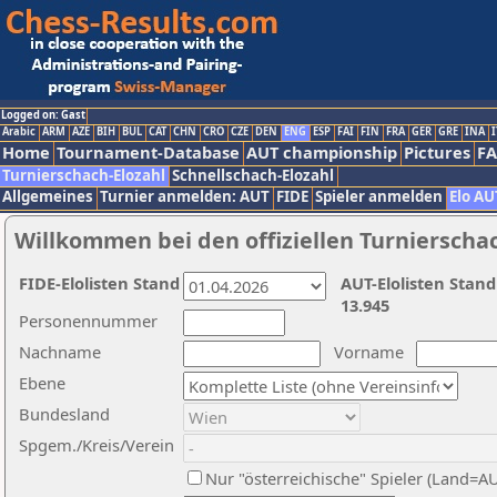
Logged on: Gast
Arabic
ARM
AZE
BIH
BUL
CAT
CHN
CRO
CZE
DEN
ENG
ESP
FAI
FIN
FRA
GER
GRE
INA
I
Home
Tournament-Database
AUT championship
Pictures
F
Turnierschach-Elozahl
Schnellschach-Elozahl
Allgemeines
Turnier anmelden: AUT
FIDE
Spieler anmelden
Elo AU
Willkommen bei den offiziellen Turnierscha
FIDE-Elolisten Stand
AUT-Elolisten Stand
13.945
Personennummer
Nachname
Vorname
Ebene
Bundesland
Spgem./Kreis/Verein
Nur "österreichische" Spieler (Land=A