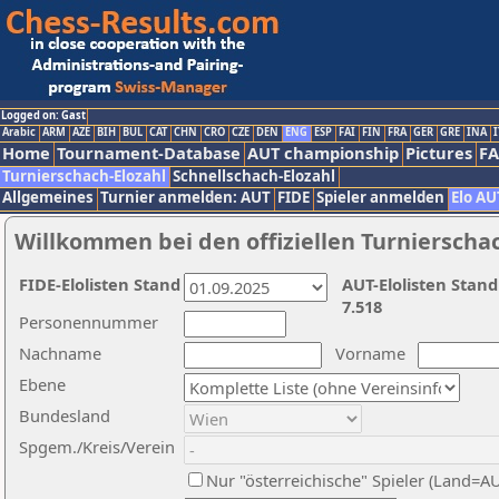
Logged on: Gast
Arabic
ARM
AZE
BIH
BUL
CAT
CHN
CRO
CZE
DEN
ENG
ESP
FAI
FIN
FRA
GER
GRE
INA
I
Home
Tournament-Database
AUT championship
Pictures
F
Turnierschach-Elozahl
Schnellschach-Elozahl
Allgemeines
Turnier anmelden: AUT
FIDE
Spieler anmelden
Elo AU
Willkommen bei den offiziellen Turnierscha
FIDE-Elolisten Stand
AUT-Elolisten Stand
7.518
Personennummer
Nachname
Vorname
Ebene
Bundesland
Spgem./Kreis/Verein
Nur "österreichische" Spieler (Land=A