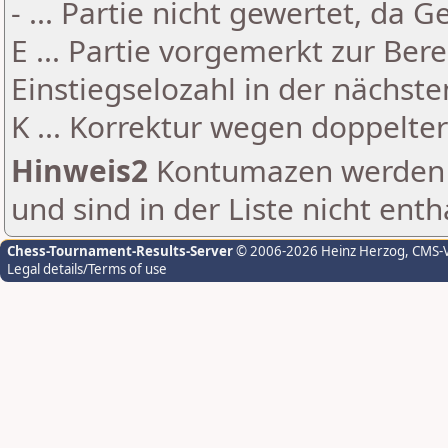
- ... Partie nicht gewertet, da 
E ... Partie vorgemerkt zur Be
Einstiegselozahl in der nächst
K ... Korrektur wegen doppelt
Hinweis2
Kontumazen werden g
und sind in der Liste nicht enth
Chess-Tournament-Results-Server
© 2006-2026 Heinz Herzog
, CMS-
Legal details/Terms of use