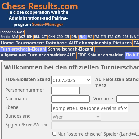
Logged on: Gast
Arabic
ARM
AZE
BIH
BUL
CAT
CHN
CRO
CZE
DEN
ENG
ESP
FAI
FIN
FRA
GER
GRE
INA
I
Home
Tournament-Database
AUT championship
Pictures
F
Turnierschach-Elozahl
Schnellschach-Elozahl
Allgemeines
Turnier anmelden: AUT
FIDE
Spieler anmelden
Elo AU
Willkommen bei den offiziellen Turnierscha
FIDE-Elolisten Stand
AUT-Elolisten Stand
7.518
Personennummer
Nachname
Vorname
Ebene
Bundesland
Spgem./Kreis/Verein
Nur "österreichische" Spieler (Land=A