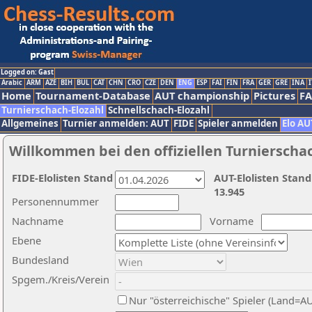
Logged on: Gast
Arabic
ARM
AZE
BIH
BUL
CAT
CHN
CRO
CZE
DEN
ENG
ESP
FAI
FIN
FRA
GER
GRE
INA
I
Home
Tournament-Database
AUT championship
Pictures
F
Turnierschach-Elozahl
Schnellschach-Elozahl
Allgemeines
Turnier anmelden: AUT
FIDE
Spieler anmelden
Elo AU
Willkommen bei den offiziellen Turnierscha
FIDE-Elolisten Stand
AUT-Elolisten Stand
13.945
Personennummer
Nachname
Vorname
Ebene
Bundesland
Spgem./Kreis/Verein
Nur "österreichische" Spieler (Land=A