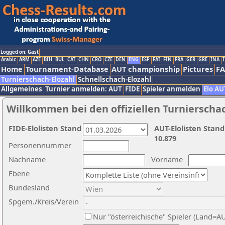
Logged on: Gast
Arabic
ARM
AZE
BIH
BUL
CAT
CHN
CRO
CZE
DEN
ENG
ESP
FAI
FIN
FRA
GER
GRE
INA
I
Home
Tournament-Database
AUT championship
Pictures
F
Turnierschach-Elozahl
Schnellschach-Elozahl
Allgemeines
Turnier anmelden: AUT
FIDE
Spieler anmelden
Elo AU
Willkommen bei den offiziellen Turnierscha
FIDE-Elolisten Stand
AUT-Elolisten Stand
10.879
Personennummer
Nachname
Vorname
Ebene
Bundesland
Spgem./Kreis/Verein
Nur "österreichische" Spieler (Land=A