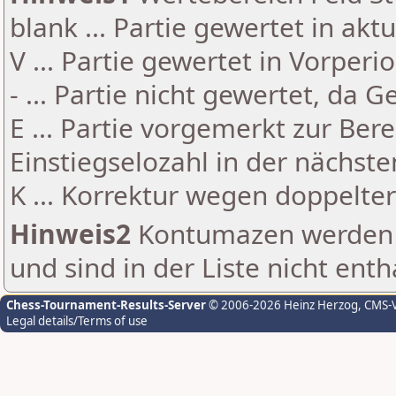
blank ... Partie gewertet in akt
V ... Partie gewertet in Vorperi
- ... Partie nicht gewertet, da 
E ... Partie vorgemerkt zur Be
Einstiegselozahl in der nächst
K ... Korrektur wegen doppelt
Hinweis2
Kontumazen werden g
und sind in der Liste nicht enth
Chess-Tournament-Results-Server
© 2006-2026 Heinz Herzog
, CMS-
Legal details/Terms of use