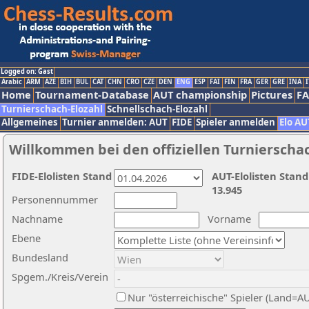
Logged on: Gast
Arabic
ARM
AZE
BIH
BUL
CAT
CHN
CRO
CZE
DEN
ENG
ESP
FAI
FIN
FRA
GER
GRE
INA
I
Home
Tournament-Database
AUT championship
Pictures
F
Turnierschach-Elozahl
Schnellschach-Elozahl
Allgemeines
Turnier anmelden: AUT
FIDE
Spieler anmelden
Elo AU
Willkommen bei den offiziellen Turnierscha
FIDE-Elolisten Stand
AUT-Elolisten Stand
13.945
Personennummer
Nachname
Vorname
Ebene
Bundesland
Spgem./Kreis/Verein
Nur "österreichische" Spieler (Land=A