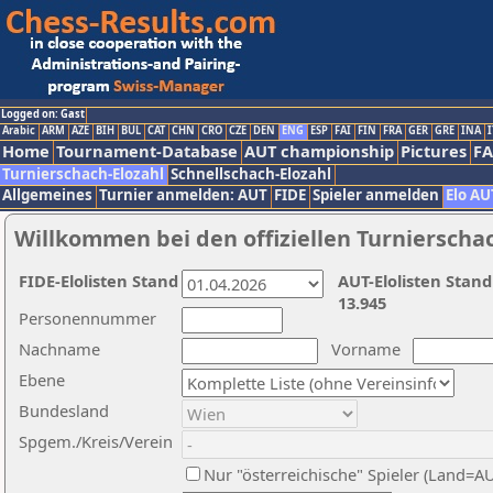
Logged on: Gast
Arabic
ARM
AZE
BIH
BUL
CAT
CHN
CRO
CZE
DEN
ENG
ESP
FAI
FIN
FRA
GER
GRE
INA
I
Home
Tournament-Database
AUT championship
Pictures
F
Turnierschach-Elozahl
Schnellschach-Elozahl
Allgemeines
Turnier anmelden: AUT
FIDE
Spieler anmelden
Elo AU
Willkommen bei den offiziellen Turnierscha
FIDE-Elolisten Stand
AUT-Elolisten Stand
13.945
Personennummer
Nachname
Vorname
Ebene
Bundesland
Spgem./Kreis/Verein
Nur "österreichische" Spieler (Land=A