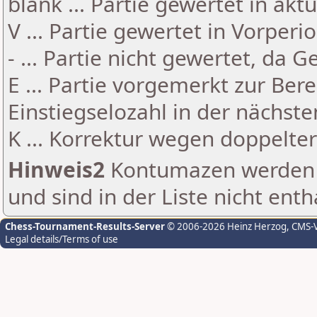
blank ... Partie gewertet in akt
V ... Partie gewertet in Vorperi
- ... Partie nicht gewertet, da 
E ... Partie vorgemerkt zur Be
Einstiegselozahl in der nächst
K ... Korrektur wegen doppelt
Hinweis2
Kontumazen werden g
und sind in der Liste nicht enth
Chess-Tournament-Results-Server
© 2006-2026 Heinz Herzog
, CMS-
Legal details/Terms of use