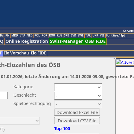
Servert
TA
JPN
MKD
LTU
NED
POL
POR
ROU
RUS
SRB
SVK
SWE
TUR
UKR
VIE
FontSize:11pt
AQ
Online Registration
Swiss-Manager
ÖSB
FIDE
T
Elo Vorschau
Elo FIDE
ch-Elozahlen des ÖSB
 01.01.2026, letzte Änderung am 14.01.2026 09:08, gewertete P
Kategorie
Geschlecht
Spielberechtigung
Top 100
UT)