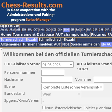
Logged on: Gast
Arabic
ARM
AZE
BIH
BUL
CAT
CHN
CRO
CZE
DEN
ENG
ESP
FAI
FIN
FRA
GER
GRE
INA
I
Home
Tournament-Database
AUT championship
Pictures
F
Turnierschach-Elozahl
Schnellschach-Elozahl
Allgemeines
Turnier anmelden: AUT
FIDE
Spieler anmelden
Elo AU
Willkommen bei den offiziellen Turnierscha
FIDE-Elolisten Stand
AUT-Elolisten Stand
10.879
Personennummer
Nachname
Vorname
Ebene
Bundesland
Spgem./Kreis/Verein
Nur "österreichische" Spieler (Land=A