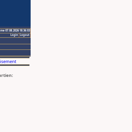
ime 07.08.2026 18:36:03
Login
Logout
artien: