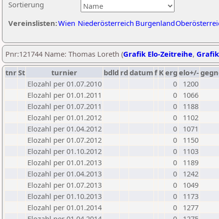
Sortierung
Vereinslisten:
Wien
Niederösterreich
Burgenland
Oberösterrei
Pnr:121744 Name: Thomas Loreth (
Grafik Elo-Zeitreihe
,
Grafik
tnr
St
turnier
bdld
rd
datum
f
K
erg
elo+/-
gegn
Elozahl per 01.07.2010
0
1200
Elozahl per 01.01.2011
0
1066
Elozahl per 01.07.2011
0
1188
Elozahl per 01.01.2012
0
1102
Elozahl per 01.04.2012
0
1071
Elozahl per 01.07.2012
0
1150
Elozahl per 01.10.2012
0
1103
Elozahl per 01.01.2013
0
1189
Elozahl per 01.04.2013
0
1242
Elozahl per 01.07.2013
0
1049
Elozahl per 01.10.2013
0
1173
Elozahl per 01.01.2014
0
1277
Elozahl per 01.04.2014
0
1275