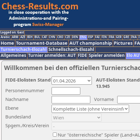
Logged on: Gast
Arabic
ARM
AZE
BIH
BUL
CAT
CHN
CRO
CZE
DEN
ENG
ESP
FAI
FIN
FRA
GER
GRE
INA
I
Home
Tournament-Database
AUT championship
Pictures
F
Turnierschach-Elozahl
Schnellschach-Elozahl
Allgemeines
Turnier anmelden: AUT
FIDE
Spieler anmelden
Elo AU
Willkommen bei den offiziellen Turnierscha
FIDE-Elolisten Stand
AUT-Elolisten Stand
13.945
Personennummer
Nachname
Vorname
Ebene
Bundesland
Spgem./Kreis/Verein
Nur "österreichische" Spieler (Land=A