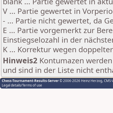
blank ... Partie gewertet in akt
V ... Partie gewertet in Vorperi
- ... Partie nicht gewertet, da 
E ... Partie vorgemerkt zur Be
Einstiegselozahl in der nächst
K ... Korrektur wegen doppelt
Hinweis2
Kontumazen werden g
und sind in der Liste nicht enth
Chess-Tournament-Results-Server
© 2006-2026 Heinz Herzog
, CMS-
Legal details/Terms of use