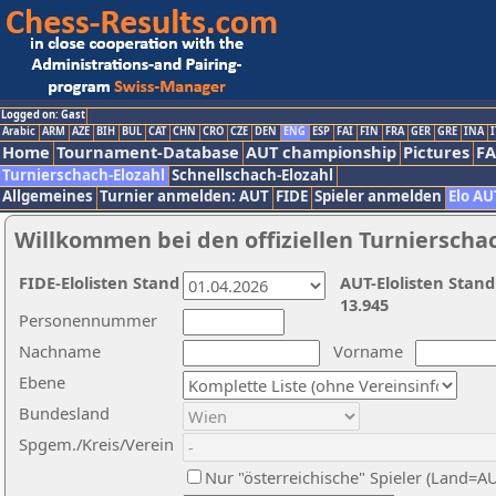
Logged on: Gast
Arabic
ARM
AZE
BIH
BUL
CAT
CHN
CRO
CZE
DEN
ENG
ESP
FAI
FIN
FRA
GER
GRE
INA
I
Home
Tournament-Database
AUT championship
Pictures
F
Turnierschach-Elozahl
Schnellschach-Elozahl
Allgemeines
Turnier anmelden: AUT
FIDE
Spieler anmelden
Elo AU
Willkommen bei den offiziellen Turnierscha
FIDE-Elolisten Stand
AUT-Elolisten Stand
13.945
Personennummer
Nachname
Vorname
Ebene
Bundesland
Spgem./Kreis/Verein
Nur "österreichische" Spieler (Land=A