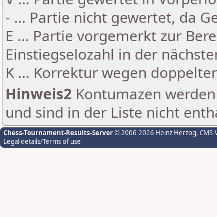
- ... Partie nicht gewertet, da 
E ... Partie vorgemerkt zur Be
Einstiegselozahl in der nächst
K ... Korrektur wegen doppelt
Hinweis2
Kontumazen werden g
und sind in der Liste nicht enth
Chess-Tournament-Results-Server
© 2006-2026 Heinz Herzog
, CMS-
Legal details/Terms of use