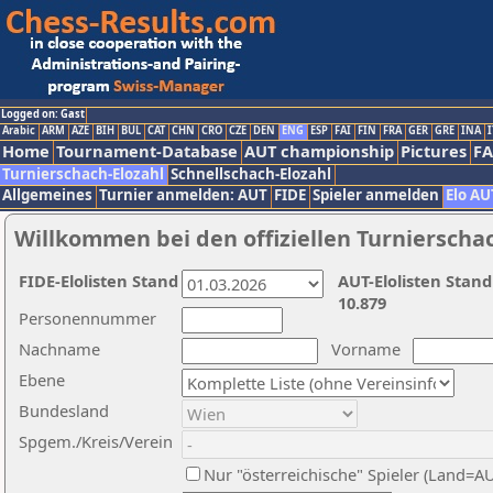
Logged on: Gast
Arabic
ARM
AZE
BIH
BUL
CAT
CHN
CRO
CZE
DEN
ENG
ESP
FAI
FIN
FRA
GER
GRE
INA
I
Home
Tournament-Database
AUT championship
Pictures
F
Turnierschach-Elozahl
Schnellschach-Elozahl
Allgemeines
Turnier anmelden: AUT
FIDE
Spieler anmelden
Elo AU
Willkommen bei den offiziellen Turnierscha
FIDE-Elolisten Stand
AUT-Elolisten Stand
10.879
Personennummer
Nachname
Vorname
Ebene
Bundesland
Spgem./Kreis/Verein
Nur "österreichische" Spieler (Land=A