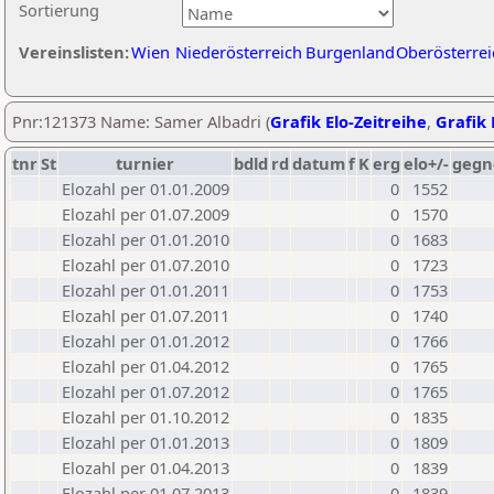
Sortierung
Vereinslisten:
Wien
Niederösterreich
Burgenland
Oberösterrei
Pnr:121373 Name: Samer Albadri (
Grafik Elo-Zeitreihe
,
Grafik 
tnr
St
turnier
bdld
rd
datum
f
K
erg
elo+/-
gegn
Elozahl per 01.01.2009
0
1552
Elozahl per 01.07.2009
0
1570
Elozahl per 01.01.2010
0
1683
Elozahl per 01.07.2010
0
1723
Elozahl per 01.01.2011
0
1753
Elozahl per 01.07.2011
0
1740
Elozahl per 01.01.2012
0
1766
Elozahl per 01.04.2012
0
1765
Elozahl per 01.07.2012
0
1765
Elozahl per 01.10.2012
0
1835
Elozahl per 01.01.2013
0
1809
Elozahl per 01.04.2013
0
1839
Elozahl per 01.07.2013
0
1839