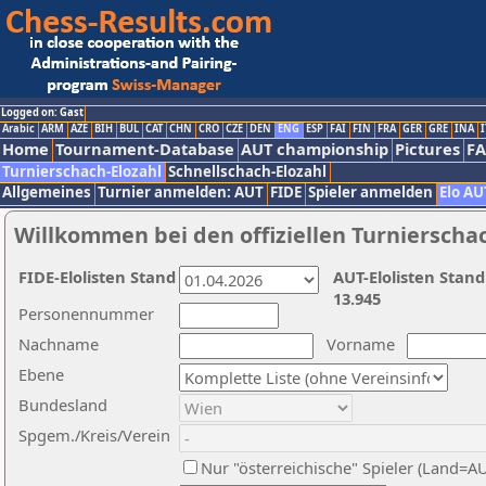
Logged on: Gast
Arabic
ARM
AZE
BIH
BUL
CAT
CHN
CRO
CZE
DEN
ENG
ESP
FAI
FIN
FRA
GER
GRE
INA
I
Home
Tournament-Database
AUT championship
Pictures
F
Turnierschach-Elozahl
Schnellschach-Elozahl
Allgemeines
Turnier anmelden: AUT
FIDE
Spieler anmelden
Elo AU
Willkommen bei den offiziellen Turnierscha
FIDE-Elolisten Stand
AUT-Elolisten Stand
13.945
Personennummer
Nachname
Vorname
Ebene
Bundesland
Spgem./Kreis/Verein
Nur "österreichische" Spieler (Land=A