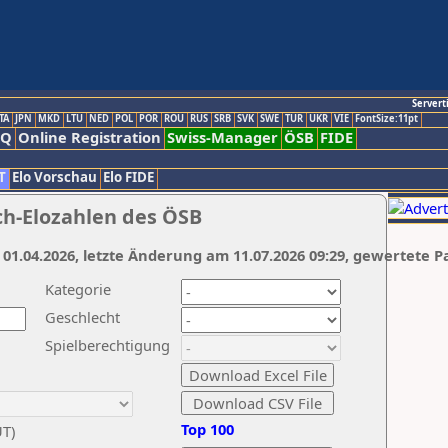
Servert
TA
JPN
MKD
LTU
NED
POL
POR
ROU
RUS
SRB
SVK
SWE
TUR
UKR
VIE
FontSize:11pt
AQ
Online Registration
Swiss-Manager
ÖSB
FIDE
T
Elo Vorschau
Elo FIDE
ch-Elozahlen des ÖSB
 01.04.2026, letzte Änderung am 11.07.2026 09:29, gewertete P
Kategorie
Geschlecht
Spielberechtigung
Top 100
UT)