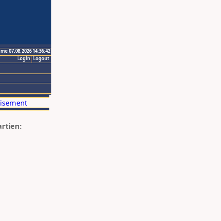
ime 07.08.2026 14:36:42
Login
Logout
artien: