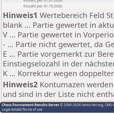
Elozahl per 01.07.2026
Elozahl per 01.10.2026
Hinweis1
Wertebereich Feld St 
blank ... Partie gewertet in akt
V ... Partie gewertet in Vorperi
- ... Partie nicht gewertet, da 
E ... Partie vorgemerkt zur Be
Einstiegselozahl in der nächst
K ... Korrektur wegen doppelt
Hinweis2
Kontumazen werden g
und sind in der Liste nicht enth
Chess-Tournament-Results-Server
© 2006-2026 Heinz Herzog
, CMS-
Legal details/Terms of use