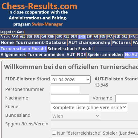
Logged on: Gast
Arabic
ARM
AZE
BIH
BUL
CAT
CHN
CRO
CZE
DEN
ENG
ESP
FAI
FIN
FRA
GER
GRE
INA
I
Home
Tournament-Database
AUT championship
Pictures
F
Turnierschach-Elozahl
Schnellschach-Elozahl
Allgemeines
Turnier anmelden: AUT
FIDE
Spieler anmelden
Elo AU
Willkommen bei den offiziellen Turnierscha
FIDE-Elolisten Stand
AUT-Elolisten Stand
13.945
Personennummer
Nachname
Vorname
Ebene
Bundesland
Spgem./Kreis/Verein
Nur "österreichische" Spieler (Land=A