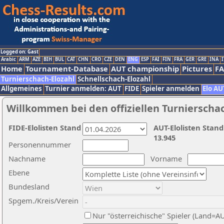
Logged on: Gast
Arabic
ARM
AZE
BIH
BUL
CAT
CHN
CRO
CZE
DEN
ENG
ESP
FAI
FIN
FRA
GER
GRE
INA
I
Home
Tournament-Database
AUT championship
Pictures
F
Turnierschach-Elozahl
Schnellschach-Elozahl
Allgemeines
Turnier anmelden: AUT
FIDE
Spieler anmelden
Elo AU
Willkommen bei den offiziellen Turnierscha
FIDE-Elolisten Stand
AUT-Elolisten Stand
13.945
Personennummer
Nachname
Vorname
Ebene
Bundesland
Spgem./Kreis/Verein
Nur "österreichische" Spieler (Land=A