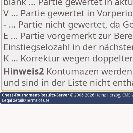
blank ... Partie gewertet in akt
V ... Partie gewertet in Vorperi
- ... Partie nicht gewertet, da 
E ... Partie vorgemerkt zur Be
Einstiegselozahl in der nächst
K ... Korrektur wegen doppelt
Hinweis2
Kontumazen werden g
und sind in der Liste nicht enth
Chess-Tournament-Results-Server
© 2006-2026 Heinz Herzog
, CMS-
Legal details/Terms of use