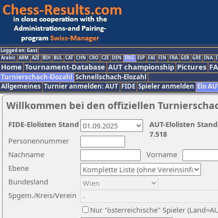
Logged on: Gast
Arabic
ARM
AZE
BIH
BUL
CAT
CHN
CRO
CZE
DEN
ENG
ESP
FAI
FIN
FRA
GER
GRE
INA
I
Home
Tournament-Database
AUT championship
Pictures
F
Turnierschach-Elozahl
Schnellschach-Elozahl
Allgemeines
Turnier anmelden: AUT
FIDE
Spieler anmelden
Elo AU
Willkommen bei den offiziellen Turnierscha
FIDE-Elolisten Stand
AUT-Elolisten Stand
7.518
Personennummer
Nachname
Vorname
Ebene
Bundesland
Spgem./Kreis/Verein
Nur "österreichische" Spieler (Land=A