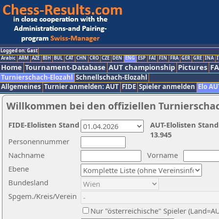
Logged on: Gast
Arabic
ARM
AZE
BIH
BUL
CAT
CHN
CRO
CZE
DEN
ENG
ESP
FAI
FIN
FRA
GER
GRE
INA
I
Home
Tournament-Database
AUT championship
Pictures
F
Turnierschach-Elozahl
Schnellschach-Elozahl
Allgemeines
Turnier anmelden: AUT
FIDE
Spieler anmelden
Elo AU
Willkommen bei den offiziellen Turnierscha
FIDE-Elolisten Stand
AUT-Elolisten Stand
13.945
Personennummer
Nachname
Vorname
Ebene
Bundesland
Spgem./Kreis/Verein
Nur "österreichische" Spieler (Land=A