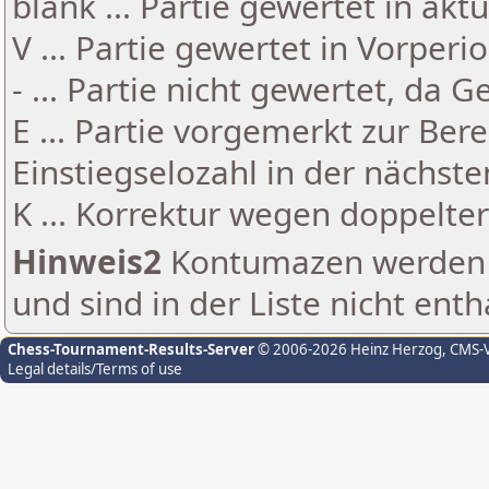
blank ... Partie gewertet in akt
V ... Partie gewertet in Vorperi
- ... Partie nicht gewertet, da 
E ... Partie vorgemerkt zur Be
Einstiegselozahl in der nächst
K ... Korrektur wegen doppelt
Hinweis2
Kontumazen werden g
und sind in der Liste nicht enth
Chess-Tournament-Results-Server
© 2006-2026 Heinz Herzog
, CMS-
Legal details/Terms of use