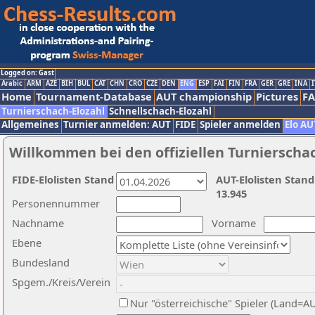
Logged on: Gast
Arabic
ARM
AZE
BIH
BUL
CAT
CHN
CRO
CZE
DEN
ENG
ESP
FAI
FIN
FRA
GER
GRE
INA
I
Home
Tournament-Database
AUT championship
Pictures
F
Turnierschach-Elozahl
Schnellschach-Elozahl
Allgemeines
Turnier anmelden: AUT
FIDE
Spieler anmelden
Elo AU
Willkommen bei den offiziellen Turnierscha
FIDE-Elolisten Stand
AUT-Elolisten Stand
13.945
Personennummer
Nachname
Vorname
Ebene
Bundesland
Spgem./Kreis/Verein
Nur "österreichische" Spieler (Land=A