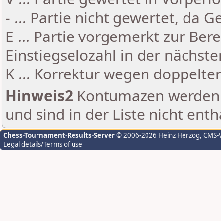
- ... Partie nicht gewertet, da 
E ... Partie vorgemerkt zur Be
Einstiegselozahl in der nächst
K ... Korrektur wegen doppelt
Hinweis2
Kontumazen werden g
und sind in der Liste nicht enth
Chess-Tournament-Results-Server
© 2006-2026 Heinz Herzog
, CMS-
Legal details/Terms of use